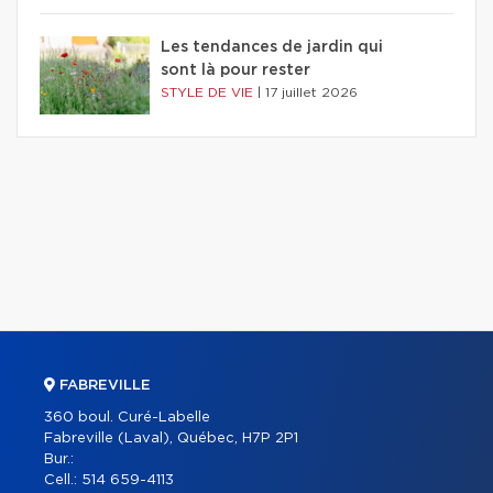
Les tendances de jardin qui
sont là pour rester
STYLE DE VIE
|
17 juillet 2026
FABREVILLE
360 boul. Curé-Labelle
Fabreville (Laval), Québec, H7P 2P1
Bur.:
Cell.:
514 659-4113