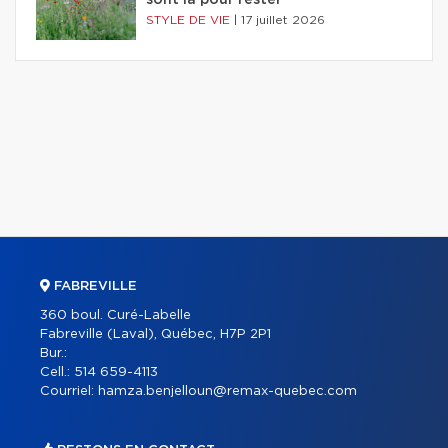
sont là pour rester
STYLE DE VIE
|
17 juillet 2026
FABREVILLE
360 boul. Curé-Labelle
Fabreville (Laval), Québec, H7P 2P1
Bur.:
Cell.:
514 659-4113
Courriel:
hamza.benjelloun@remax-quebec.com